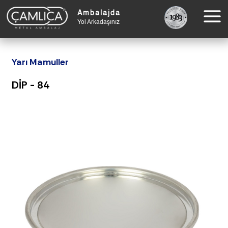
Ambalajda
Yol Arkadaşınız
Yarı Mamuller
DİP - 84