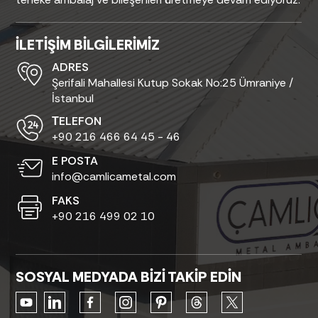
İLETİŞİM BİLGİLERİMİZ
ADRES
Şerifali Mahallesi Kutup Sokak No:25 Ümraniye /
İstanbul
ТELEFON
+90 216 466 64 45 - 46
E POSTA
info@camlicametal.com
FAKS
+90 216 499 02 10
SOSYAL MEDYADA BİZİ TAKİP EDİN