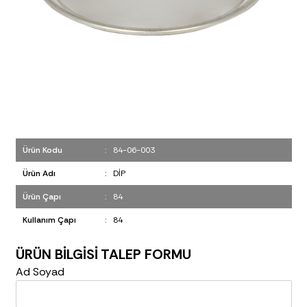
Ürün Kodu
:
84-06-003
Ürün Adı
:
DİP
Ürün Çapı
:
84
Kullanım Çapı
:
84
ÜRÜN BİLGİSİ TALEP FORMU
Ad Soyad