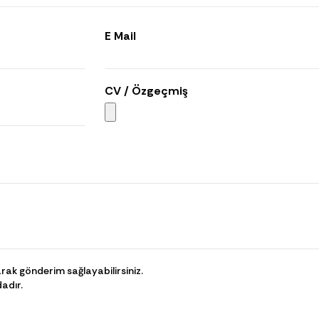
E Mail
CV / Özgeçmiş
ak gönderim sağlayabilirsiniz.
adır.