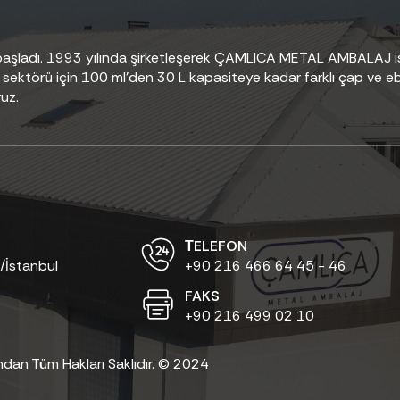
e başladı. 1993 yılında şirketleşerek ÇAMLICA METAL AMBALAJ i
sektörü için 100 ml’den 30 L kapasiteye kadar farklı çap ve eba
uz.
ТELEFON
/İstanbul
+90 216 466 64 45 - 46
FAKS
+90 216 499 02 10
ndan Tüm Hakları Saklıdır. © 2024