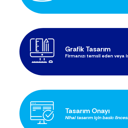
Grafik Tasarım
Firmanızı temsil eden veya i
Tasarım Onayı
Nihai tasarım için baskı önces