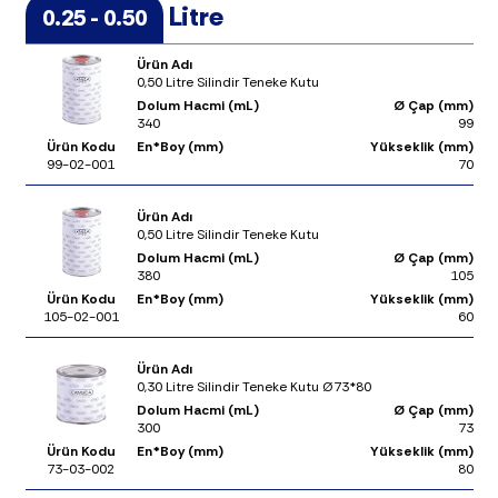
Litre
0.25 - 0.50
Ürün Adı
0,50 Litre Silindir Teneke Kutu
Dolum Hacmi (mL)
Ø Çap (mm)
340
99
Ürün Kodu
En*Boy (mm)
Yükseklik (mm)
99-02-001
70
Ürün Adı
0,50 Litre Silindir Teneke Kutu
Dolum Hacmi (mL)
Ø Çap (mm)
380
105
Ürün Kodu
En*Boy (mm)
Yükseklik (mm)
105-02-001
60
Ürün Adı
0,30 Litre Silindir Teneke Kutu Ø73*80
Dolum Hacmi (mL)
Ø Çap (mm)
300
73
Ürün Kodu
En*Boy (mm)
Yükseklik (mm)
73-03-002
80