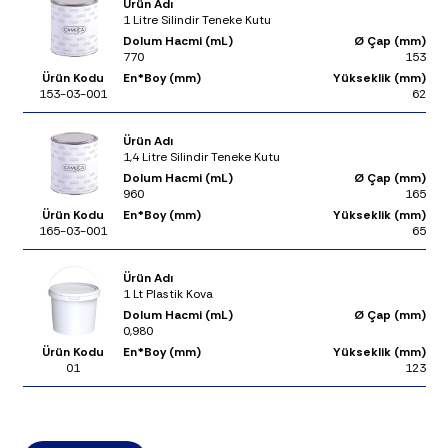
Ürün Adı
1 Litre Silindir Teneke Kutu
Dolum Hacmi (mL)
Ø Çap (mm)
770
153
Ürün Kodu
En*Boy (mm)
Yükseklik (mm)
153-03-001
62
Ürün Adı
1,4 Litre Silindir Teneke Kutu
Dolum Hacmi (mL)
Ø Çap (mm)
960
165
Ürün Kodu
En*Boy (mm)
Yükseklik (mm)
165-03-001
65
Ürün Adı
1 Lt Plastik Kova
Dolum Hacmi (mL)
Ø Çap (mm)
0,980
Ürün Kodu
En*Boy (mm)
Yükseklik (mm)
01
123