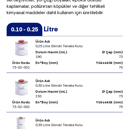
kaplamalar, poliüretan köpükler ve diğer tehlikeli
kimyasal maddeler dahil kullanım için üretilebilir.
Litre
0.10 - 0.25
Ürün Adı
0,25 Litre Silindir Teneke Kutu
Dolum Hacmi (mL)
Ø Çap (mm)
190
73
Ürün Kodu
En*Boy (mm)
Yükseklik (mm)
73-02-001
70
Ürün Adı
0,30 Litre Silindir Teneke Kutu
Dolum Hacmi (mL)
Ø Çap (mm)
230
73
Ürün Kodu
En*Boy (mm)
Yükseklik (mm)
73-02-002
75
Ürün Adı
0,35 Litre Silindir Teneke Kutu