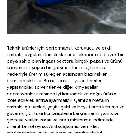
Teknik ürünler için performanslı, koruyucu ve etkili
ambalaj uygulamaları uluslar arası ekonomide büyük bir
paya sahip olan inşaat sektörü, birçok pazarı ve ürünü
kapsaması, yoğun bir çalışma alanı oluşturması
nedeniyle üretim süreçleri açısından bazı riskler
barındırmaktadır. Bu nedenle boyalar, tinerler,
yapıştırıcılar, solventler ve diğer kimyasallar
operasyonlar sırasında iyi korunmalı ve doğru ürünle
izole edilerek ambalajlanmalıdır. Çamlıca Metal’in
ambalaj çözümleri, çeşitli şekil ve boyutlarda koruma ve
güvenlik gibi tüketici taleplerini karşılamanın yanı sıra
çevreye verilen zararı ve israfı minimuma indirmede
önemli bir rol oynar. Ambalajlarımız vernikler,
sertleştiriciler, yol çizgi boyaları, epoksi dokulu