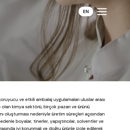
EN
koruyucu ve etkili ambalaj uygulamaları uluslar arası
olan kimya sektörü, birçok pazarı ve ürünü
nı oluşturması nedeniyle üretim süreçleri açısından
edenle boyalar, tinerler, yapıştırıcılar, solventler ve
rasında iyi korunmalı ve doğru ürünle izole edilerek