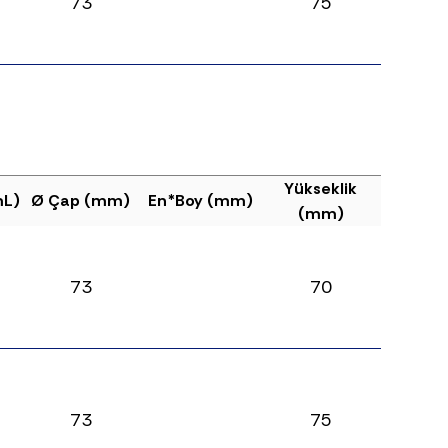
73
75
Yükseklik
mL)
Ø Çap (mm)
En*Boy (mm)
(mm)
73
70
73
75