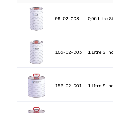
99-02-003
0,95 Litre S
105-02-003
1 Litre Sili
153-02-001
1 Litre Sili