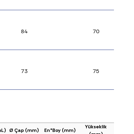
84
70
73
75
Yükseklik
mL)
Ø Çap (mm)
En*Boy (mm)