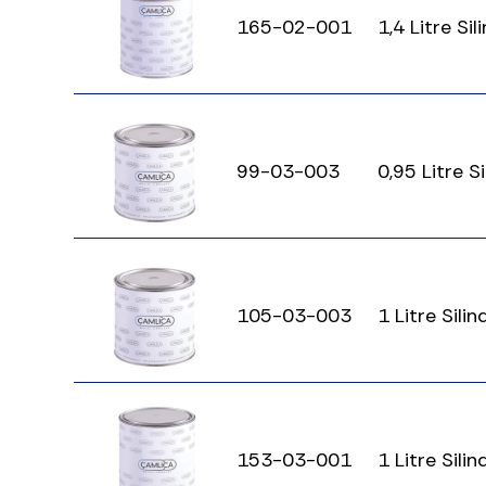
165-02-001
1,4 Litre Si
99-03-003
0,95 Litre S
105-03-003
1 Litre Sili
153-03-001
1 Litre Sili