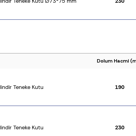
Silindir Teneke Kutu Ø73*75 mm
230
Dolum Hacmi (
ilindir Teneke Kutu
190
ilindir Teneke Kutu
230