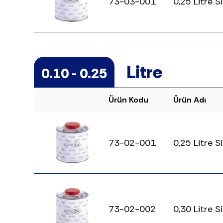
73-03-001
0,25 Litre 
Litre
0.10 - 0.25
Ürün Kodu
Ürün Adı
73-02-001
0,25 Litre S
73-02-002
0,30 Litre S