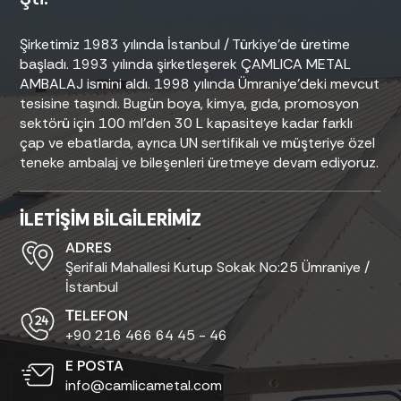
Şirketimiz 1983 yılında İstanbul / Türkiye’de üretime
başladı. 1993 yılında şirketleşerek ÇAMLICA METAL
AMBALAJ ismini aldı. 1998 yılında Ümraniye’deki mevcut
tesisine taşındı. Bugün boya, kimya, gıda, promosyon
sektörü için 100 ml’den 30 L kapasiteye kadar farklı
çap ve ebatlarda, ayrıca UN sertifikalı ve müşteriye özel
teneke ambalaj ve bileşenleri üretmeye devam ediyoruz.
İLETİŞİM BİLGİLERİMİZ
ADRES
Şerifali Mahallesi Kutup Sokak No:25 Ümraniye /
İstanbul
ТELEFON
+90 216 466 64 45 - 46
E POSTA
info@camlicametal.com