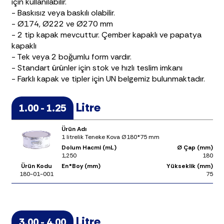
için kullanılabilir.
- Baskısız veya baskılı olabilir.
- Ø174, Ø222 ve Ø270 mm
- 2 tip kapak mevcuttur. Çember kapaklı ve papatya
kapaklı
- Tek veya 2 boğumlu form vardır.
- Standart ürünler için stok ve hızlı teslim imkanı
- Farklı kapak ve tipler için UN belgemiz bulunmaktadır.
Litre
1.00 - 1.25
Ürün Adı
1 litrelik Teneke Kova Ø180*75 mm
Dolum Hacmi (mL)
Ø Çap (mm)
1,250
180
Ürün Kodu
En*Boy (mm)
Yükseklik (mm)
180-01-001
75
Litre
3.00 - 4.00