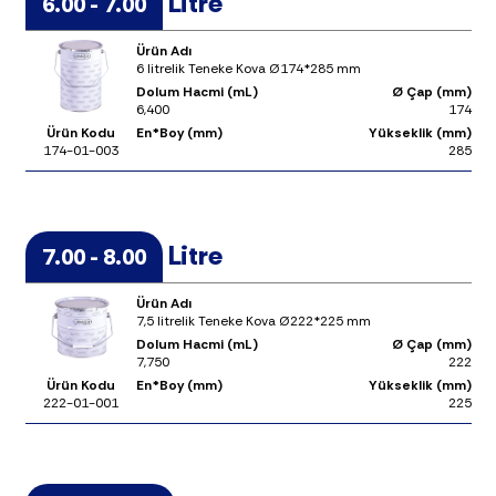
Litre
6.00 - 7.00
Ürün Adı
6 litrelik Teneke Kova Ø174*285 mm
Dolum Hacmi (mL)
Ø Çap (mm)
6,400
174
Ürün Kodu
En*Boy (mm)
Yükseklik (mm)
174-01-003
285
Litre
7.00 - 8.00
Ürün Adı
7,5 litrelik Teneke Kova Ø222*225 mm
Dolum Hacmi (mL)
Ø Çap (mm)
7,750
222
Ürün Kodu
En*Boy (mm)
Yükseklik (mm)
222-01-001
225