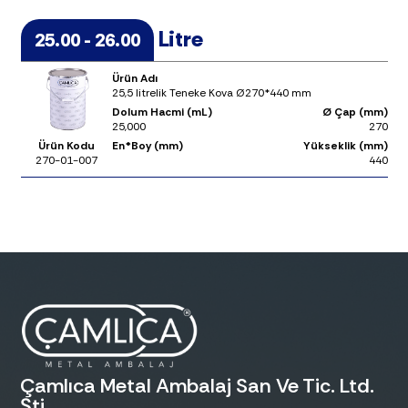
Litre
25.00 - 26.00
Ürün Adı
25,5 litrelik Teneke Kova Ø270*440 mm
Dolum Hacmi (mL)
Ø Çap (mm)
25,000
270
Ürün Kodu
En*Boy (mm)
Yükseklik (mm)
270-01-007
440
Çamlıca Metal Ambalaj San Ve Tic. Ltd.
Şti.