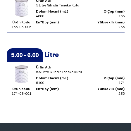
Ürün Adı
5 Litre Silindir Teneke Kutu
Dolum Hacmi (mL)
Ø Çap (mm)
4600
165
Ürün Kodu
En*Boy (mm)
Yükseklik (mm)
165-03-006
235
Litre
5.00 - 6.00
Ürün Adı
5,6 Litre Silindir Teneke Kutu
Dolum Hacmi (mL)
Ø Çap (mm)
5100
174
Ürün Kodu
En*Boy (mm)
Yükseklik (mm)
174-03-001
235