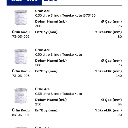
Ürün Adı
0,30 Litre Silindir Teneke Kutu Ø73*80
Dolum Hacmi (mL)
Ø Çap (mm)
300
73
Ürün Kodu
En*Boy (mm)
Yükseklik (mm)
73-03-002
80
Ürün Adı
0,50 Litre Silindir Teneke Kutu
Dolum Hacmi (mL)
Ø Çap (mm)
500
73
Ürün Kodu
En*Boy (mm)
Yükseklik (mm)
73-03-003
140
Ürün Adı
0,35 Litre Silindir Teneke Kutu
Dolum Hacmi (mL)
Ø Çap (mm)
250
84
Ürün Kodu
En*Boy (mm)
Yükseklik (mm)
84-03-001
70