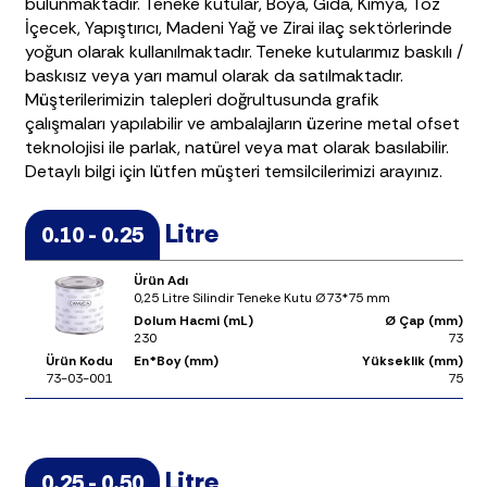
bulunmaktadır. Teneke kutular, Boya, Gıda, Kimya, Toz
İçecek, Yapıştırıcı, Madeni Yağ ve Zirai ilaç sektörlerinde
yoğun olarak kullanılmaktadır. Teneke kutularımız baskılı /
baskısız veya yarı mamul olarak da satılmaktadır.
Müşterilerimizin talepleri doğrultusunda grafik
çalışmaları yapılabilir ve ambalajların üzerine metal ofset
teknolojisi ile parlak, natürel veya mat olarak basılabilir.
Detaylı bilgi için lütfen müşteri temsilcilerimizi arayınız.
Litre
0.10 - 0.25
Ürün Adı
0,25 Litre Silindir Teneke Kutu Ø73*75 mm
Dolum Hacmi (mL)
Ø Çap (mm)
230
73
Ürün Kodu
En*Boy (mm)
Yükseklik (mm)
73-03-001
75
Litre
0.25 - 0.50