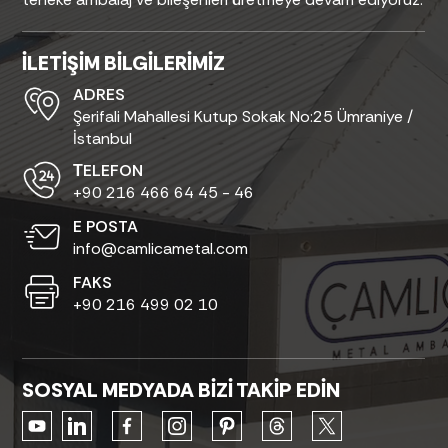
İLETİŞİM BİLGİLERİMİZ
ADRES
Şerifali Mahallesi Kutup Sokak No:25 Ümraniye /
İstanbul
ТELEFON
+90 216 466 64 45 - 46
E POSTA
info@camlicametal.com
FAKS
+90 216 499 02 10
SOSYAL MEDYADA BİZİ TAKİP EDİN